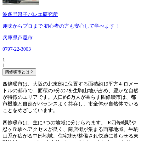
波多野澄子バレエ研究所
趣味からプロまで 初心者の方も安心して学べます！
兵庫県芦屋市
0797-22-3003
1
1
四條畷市とは？
四條畷市は、大阪の北東部に位置する面積約19平方キロメー
トルの都市で、面積の3分の2を生駒山地が占め、豊かな自然
が特徴のエリアです。人口約5万人が暮らす四條畷市は、都
市機能と自然がバランスよく共存し、市全体が自然体でいる
ことをめざしています。
四條畷市は、主に3つの地域に分けられます。JR四條畷駅や
忍ヶ丘駅へアクセスが良く、商店街が集まる西部地域、生駒
山系が広がる中部地域、住宅街が整備され快適に暮らせる東