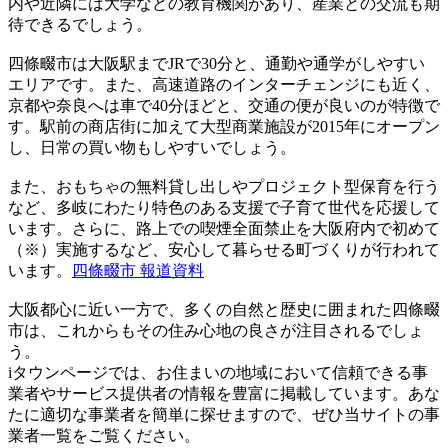
内や近隣には大学などの教育機関があり、産業との交流も期
待できるでしょう。
四條畷市は大阪駅までJRで30分と、通勤や通学がしやすい
エリアです。また、高速道路のインターチェンジにも近く、
京都や奈良へは車で40分ほどと、交通の便が良いのが特徴で
す。駅前の商店街に加えて大型商業施設が2015年にオープン
し、日常の買い物もしやすいでしょう。
また、おもちゃの無料貸し出しやプロジェクト型保育を行う
など、多岐にわたり特色のある支援で子育て世代を応援して
います。さらに、路上での喫煙全面禁止を大阪府内で初めて
（※）実施するなど、安心して暮らせる町づくりが行われて
います。
四條畷市 報道資料
大阪都心に近い一方で、多くの自然と歴史に囲まれた四條畷
市は、これからもその住み心地の良さが注目されるでしょ
う。
iタウンページでは、お住まいの地域において信頼できる事
業者やサービス提供者の情報を豊富に掲載しています。あな
たに適切な事業者を簡単に探せますので、ぜひ当サイトの事
業者一覧をご覧ください。