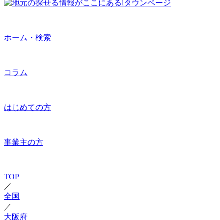
ホーム・検索
コラム
はじめての方
事業主の方
TOP
／
全国
／
大阪府