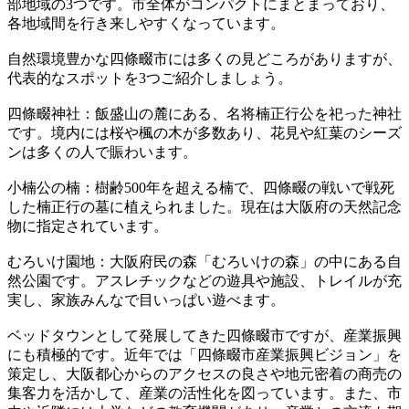
部地域の3つです。市全体がコンパクトにまとまっており、
各地域間を行き来しやすくなっています。
自然環境豊かな四條畷市には多くの見どころがありますが、
代表的なスポットを3つご紹介しましょう。
四條畷神社：飯盛山の麓にある、名将楠正行公を祀った神社
です。境内には桜や楓の木が多数あり、花見や紅葉のシーズ
ンは多くの人で賑わいます。
小楠公の楠：樹齢500年を超える楠で、四條畷の戦いで戦死
した楠正行の墓に植えられました。現在は大阪府の天然記念
物に指定されています。
むろいけ園地：大阪府民の森「むろいけの森」の中にある自
然公園です。アスレチックなどの遊具や施設、トレイルが充
実し、家族みんなで目いっぱい遊べます。
ベッドタウンとして発展してきた四條畷市ですが、産業振興
にも積極的です。近年では「四條畷市産業振興ビジョン」を
策定し、大阪都心からのアクセスの良さや地元密着の商売の
集客力を活かして、産業の活性化を図っています。また、市