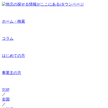
ホーム・検索
コラム
はじめての方
事業主の方
TOP
／
全国
／