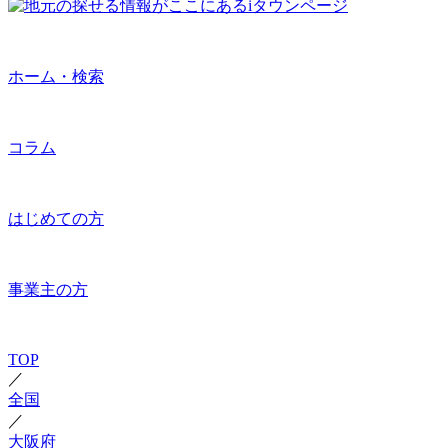
ホーム・検索
コラム
はじめての方
事業主の方
TOP
／
全国
／
大阪府