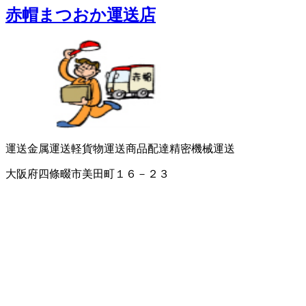
赤帽まつおか運送店
運送
金属運送
軽貨物運送
商品配達
精密機械運送
大阪府四條畷市美田町１６－２３