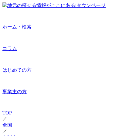
ホーム・検索
コラム
はじめての方
事業主の方
TOP
／
全国
／