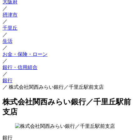
大阪府
／
摂津市
／
千里丘
／
生活
／
お金・保険・ローン
／
銀行・信用組合
／
銀行
／
株式会社関西みらい銀行／千里丘駅前支店
株式会社関西みらい銀行／千里丘駅前
支店
銀行