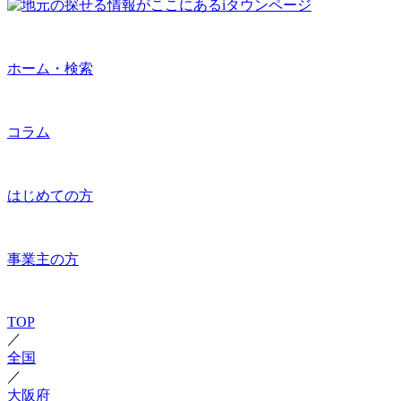
ホーム・検索
コラム
はじめての方
事業主の方
TOP
／
全国
／
大阪府