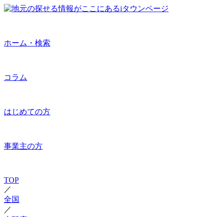
ホーム・検索
コラム
はじめての方
事業主の方
TOP
／
全国
／