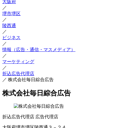
大阪府
／
堺市堺区
／
陵西通
／
ビジネス
／
情報（広告・通信・マスメディア）
／
マーケティング
／
折込広告代理店
／
株式会社毎日綜合広告
株式会社毎日綜合広告
折込広告代理店
広告代理店
大阪府堺市堺区陵西通３－２４