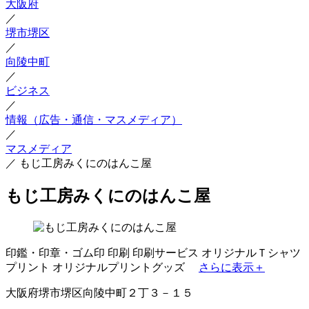
大阪府
／
堺市堺区
／
向陵中町
／
ビジネス
／
情報（広告・通信・マスメディア）
／
マスメディア
／
もじ工房みくにのはんこ屋
もじ工房みくにのはんこ屋
印鑑・印章・ゴム印
印刷
印刷サービス
オリジナルＴシャツ
プリント
オリジナルプリントグッズ
さらに表示＋
大阪府堺市堺区向陵中町２丁３－１５