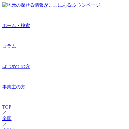
ホーム・検索
コラム
はじめての方
事業主の方
TOP
／
全国
／