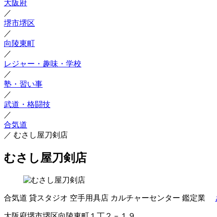
大阪府
／
堺市堺区
／
向陵東町
／
レジャー・趣味・学校
／
塾・習い事
／
武道・格闘技
／
合気道
／
むさし屋刀剣店
むさし屋刀剣店
合気道
貸スタジオ
空手用具店
カルチャーセンター
鑑定業
大阪府堺市堺区向陵東町１丁２－１９