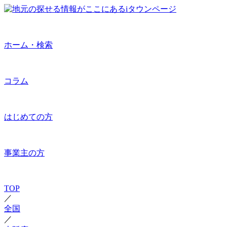
ホーム・検索
コラム
はじめての方
事業主の方
TOP
／
全国
／