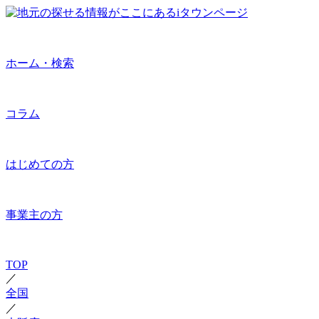
ホーム・検索
コラム
はじめての方
事業主の方
TOP
／
全国
／