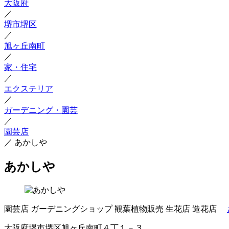
大阪府
／
堺市堺区
／
旭ヶ丘南町
／
家・住宅
／
エクステリア
／
ガーデニング・園芸
／
園芸店
／
あかしや
あかしや
園芸店
ガーデニングショップ
観葉植物販売
生花店
造花店
大阪府堺市堺区旭ヶ丘南町４丁１－３