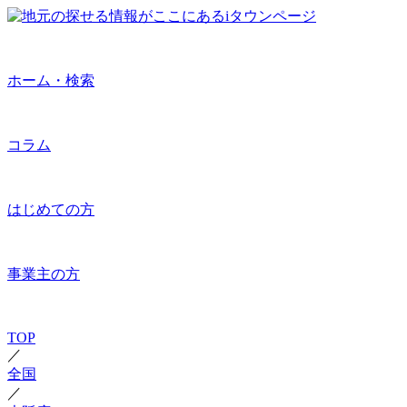
ホーム・検索
コラム
はじめての方
事業主の方
TOP
／
全国
／