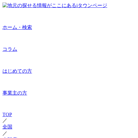
ホーム・検索
コラム
はじめての方
事業主の方
TOP
／
全国
／