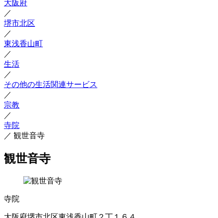
大阪府
／
堺市北区
／
東浅香山町
／
生活
／
その他の生活関連サービス
／
宗教
／
寺院
／
観世音寺
観世音寺
寺院
大阪府堺市北区東浅香山町２丁１６４