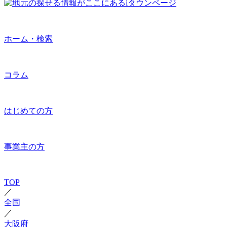
ホーム・検索
コラム
はじめての方
事業主の方
TOP
／
全国
／
大阪府