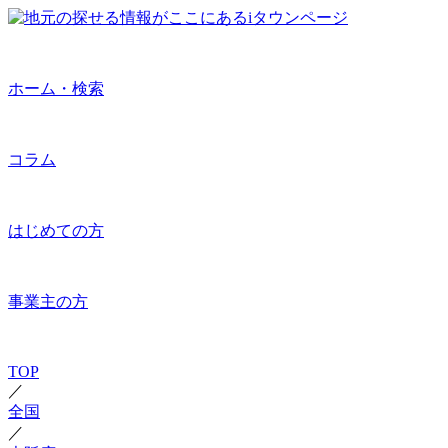
ホーム・検索
コラム
はじめての方
事業主の方
TOP
／
全国
／