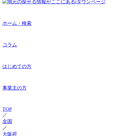
ホーム・検索
コラム
はじめての方
事業主の方
TOP
／
全国
／
大阪府