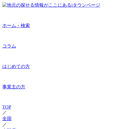
ホーム・検索
コラム
はじめての方
事業主の方
TOP
／
全国
／