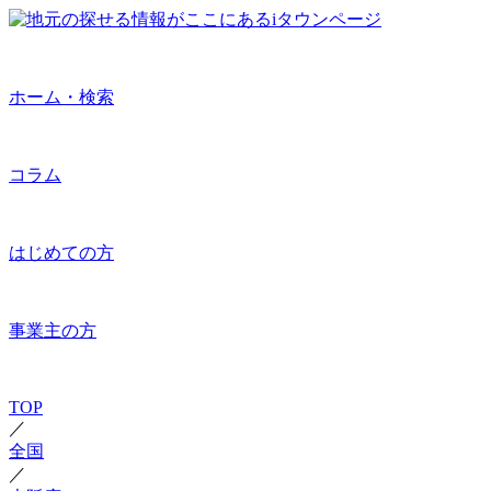
ホーム・検索
コラム
はじめての方
事業主の方
TOP
／
全国
／