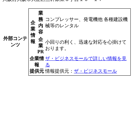
業
務
コンプレッサー、発電機他 各種建設機
企
内
械等のレンタル
業
容
情
外部コンテ
企
報
小回りの利く、迅速な対応を心掛けて
ンツ
業
おります。
PR
企業情
ザ・ビジネスモールで詳しい情報を見
報
る
提供元
情報提供元：
ザ・ビジネスモール