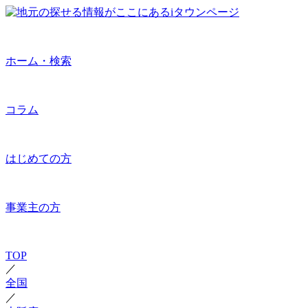
ホーム・検索
コラム
はじめての方
事業主の方
TOP
／
全国
／