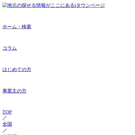
ホーム・検索
コラム
はじめての方
事業主の方
TOP
／
全国
／