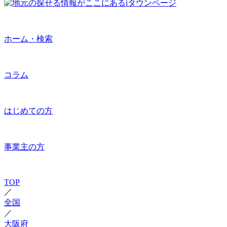
ホーム・検索
コラム
はじめての方
事業主の方
TOP
／
全国
／
大阪府