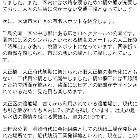
りました。また、区内には水路を渡るための橋や船が充実し
ており、人々の生活に欠かせない交通手段となっています。
次に、大阪市大正区の有名スポットを紹介します。
千島公園：区の中心部にある広さ11ヘクタールの公園です。
園内には区のシンボルといわれる標高33メートルの人工丘陵
「昭和山」があり、眺望スポットになっています。四季折々
の自然を感じられ、市民の憩いの場として親しまれていま
す。
大正橋：大正時代初期に架けられた旧大正橋の老朽化にとも
ない、二代目の橋として誕生しました。橋の欄干には五線譜
と音符で譜面が施され、路面にはピアノの鍵盤がデザインさ
れているため、見た目も楽しめます。
大正区の渡船場：古くから利用されている渡船場は、現代に
も引き継がれ今も区内に7ヶ所姿を残しています。歴史の趣
や水辺の風情を感じる景観も、魅力の1つです。
三軒家公園：明治時代に会社組織としての紡績工場が発足さ
れた場所です。近代紡績工業発祥地といわれ、現在は、この