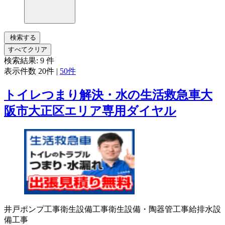
検索する
すべてクリア
検索結果:
9
件
表示件数
20件
|
50件
トイレつまり解決・水の生活救急車大
阪市大正区エリア専用ダイヤル
井戸ポンプ工事
衛生設備工事
衛生設備・陶器
管工事
給排水設
備工事