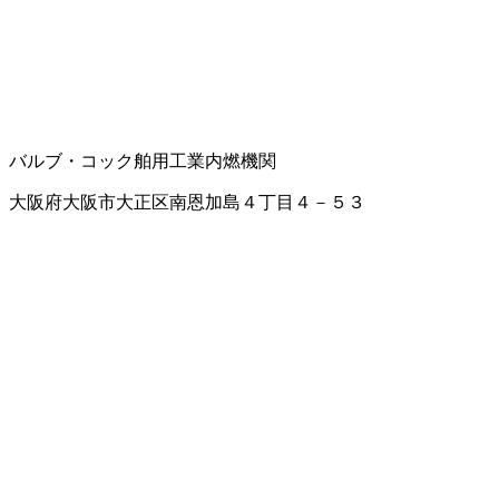
バルブ・コック
舶用工業
内燃機関
大阪府大阪市大正区南恩加島４丁目４－５３