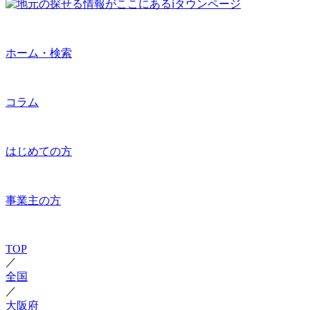
ホーム・検索
コラム
はじめての方
事業主の方
TOP
／
全国
／
大阪府