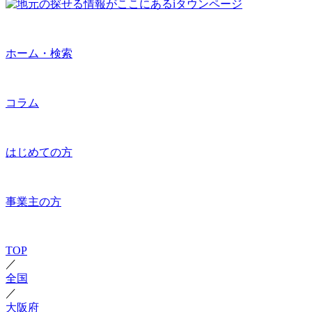
ホーム・検索
コラム
はじめての方
事業主の方
TOP
／
全国
／
大阪府