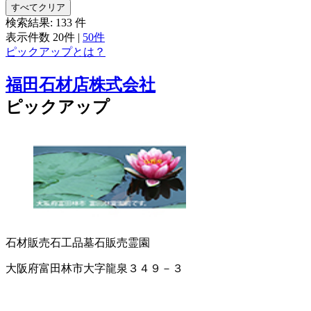
すべてクリア
検索結果:
133
件
表示件数
20件
|
50件
ピックアップとは？
福田石材店株式会社
ピックアップ
石材販売
石工品
墓石販売
霊園
大阪府富田林市大字龍泉３４９－３