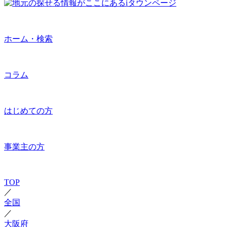
ホーム・検索
コラム
はじめての方
事業主の方
TOP
／
全国
／
大阪府