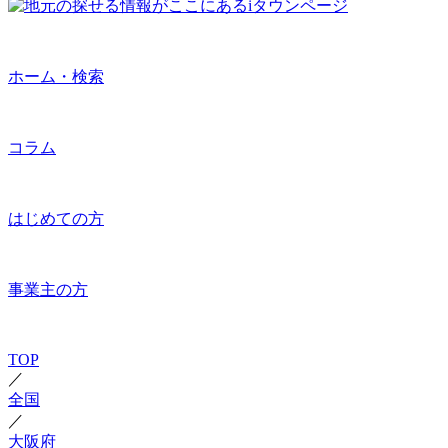
ホーム・検索
コラム
はじめての方
事業主の方
TOP
／
全国
／
大阪府