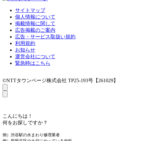
サイトマップ
個人情報について
掲載情報に関して
広告掲載のご案内
広告・サービス取扱い規約
利用規約
お知らせ
運営会社について
緊急時はこちら
©NTTタウンページ株式会社 TP25-193号【261029】
こんにちは！
何をお探しですか？
例）渋谷駅の水まわり修理業者
例）世田谷区の土日にやっている内科