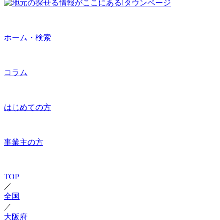
ホーム・検索
コラム
はじめての方
事業主の方
TOP
／
全国
／
大阪府