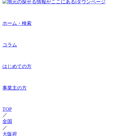
ホーム・検索
コラム
はじめての方
事業主の方
TOP
／
全国
／
大阪府