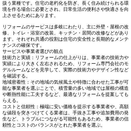
扱う業種です。住宅の老朽化を防ぎ、長く住み続けられる環
境を作る場合に必要とされ、日常生活の便利さや快適さを向
上させるためにあります。
リフォームのサービスは多岐にわたり、主に外壁・屋根の改
修、トイレ・浴室の改装、キッチン・居間の改修などがあり
ます。それぞれ共通の役割は住宅の安全性と長期的なメンテ
ナンスの確保です。
サービスや事業者選びの観点
技術力と実績：リフォームの仕上がりは、事業者の技術力や
実績により大きく左右されるため、リフォーム専門会社のモ
デルルームなどを見学して、実際の技術力やデザイン性など
を確認する。
地域密着性：その地域の気候風土や特徴に合わせた工事が可
能な事業者を選ぶことで、積雪量の多い地域では屋根の構造
や断熱性能に工夫するなど、最適なリフォームを提案しても
らえる。
コストと信頼性：極端に安い価格を提示する事業者や、高額
な値段を突きつけてくる業者は、手抜き工事や追加費用の発
生など、トラブルにつながる可能性もあるため、事業者の信
頼性とコストのバランスがとれた事業者を選ぶ。