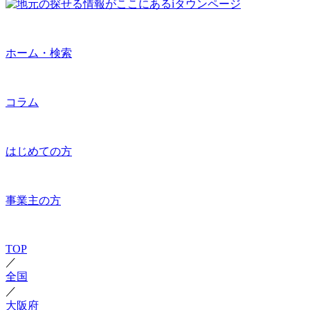
ホーム・検索
コラム
はじめての方
事業主の方
TOP
／
全国
／
大阪府