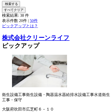
検索する
すべてクリア
検索結果:
38
件
表示件数
20件
|
50件
ピックアップとは？
株式会社クリーンライフ
ピックアップ
衛生設備工事
衛生設備・陶器
温水器
給排水設備工事
水道衛生
工事・保守
大阪府吹田市広芝町６－１０