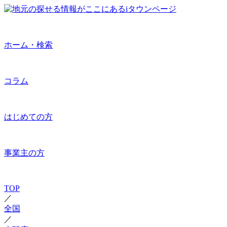
ホーム・検索
コラム
はじめての方
事業主の方
TOP
／
全国
／