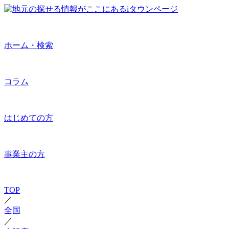
ホーム・検索
コラム
はじめての方
事業主の方
TOP
／
全国
／