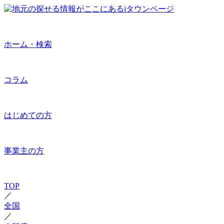
ホーム・検索
コラム
はじめての方
事業主の方
TOP
／
全国
／