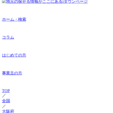
ホーム・検索
コラム
はじめての方
事業主の方
TOP
／
全国
／
大阪府