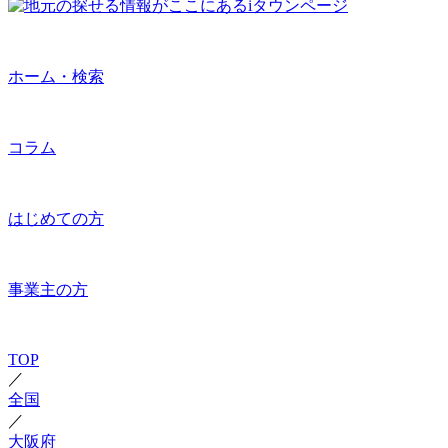
ホーム・検索
コラム
はじめての方
事業主の方
TOP
／
全国
／
大阪府