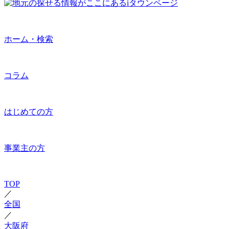
ホーム・検索
コラム
はじめての方
事業主の方
TOP
／
全国
／
大阪府