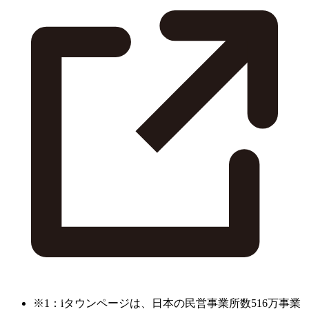
※1：iタウンページは、日本の民営事業所数516万事業