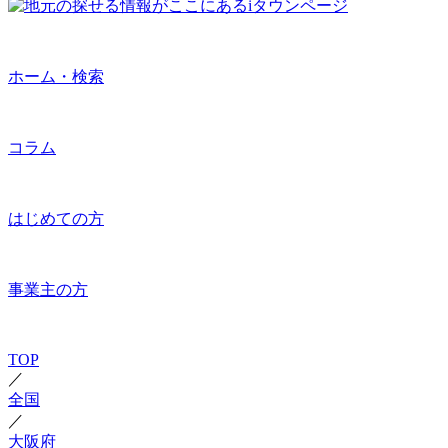
ホーム・検索
コラム
はじめての方
事業主の方
TOP
／
全国
／
大阪府