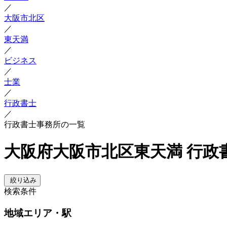
／
大阪市北区
／
東天満
／
ビジネス
／
士業
／
行政書士
／
行政書士事務所の一覧
大阪府大阪市北区東天満 行政
絞り込み
検索条件
地域
エリア・駅