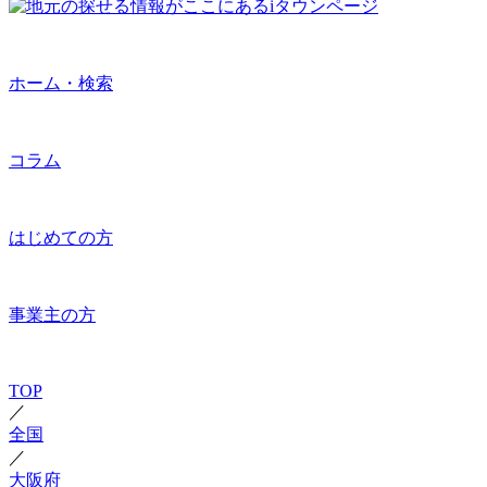
ホーム・検索
コラム
はじめての方
事業主の方
TOP
／
全国
／
大阪府