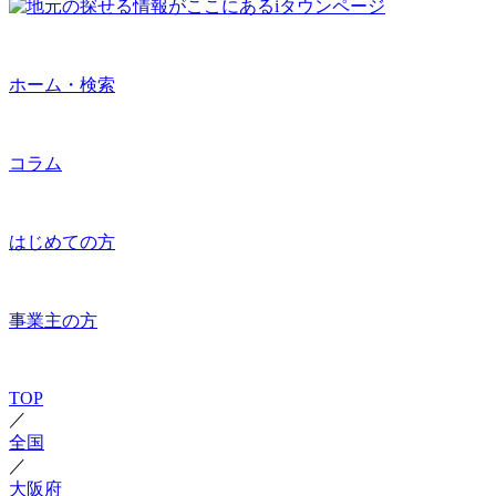
ホーム・検索
コラム
はじめての方
事業主の方
TOP
／
全国
／
大阪府