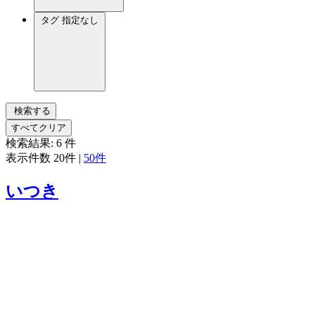
タグ
指定なし
検索する
すべてクリア
検索結果:
6
件
表示件数
20件
|
50件
いつき