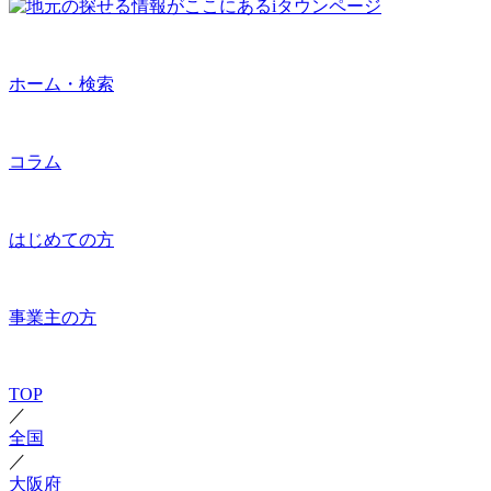
ホーム・検索
コラム
はじめての方
事業主の方
TOP
／
全国
／
大阪府