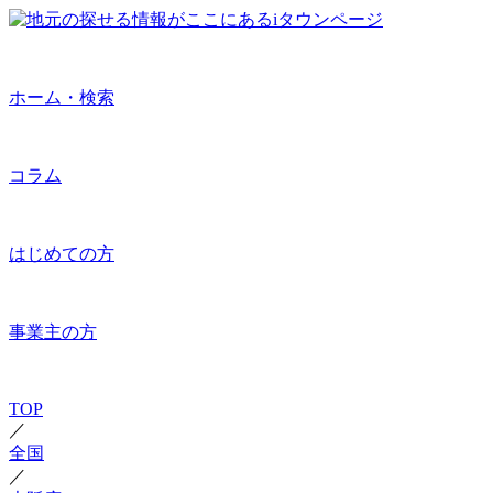
ホーム・検索
コラム
はじめての方
事業主の方
TOP
／
全国
／