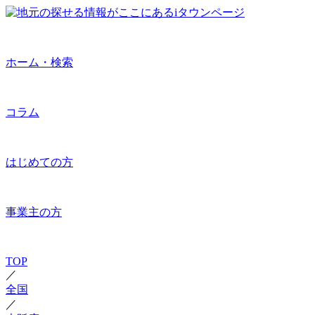
ホーム・検索
コラム
はじめての方
事業主の方
TOP
／
全国
／