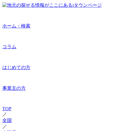
ホーム・検索
コラム
はじめての方
事業主の方
TOP
／
全国
／