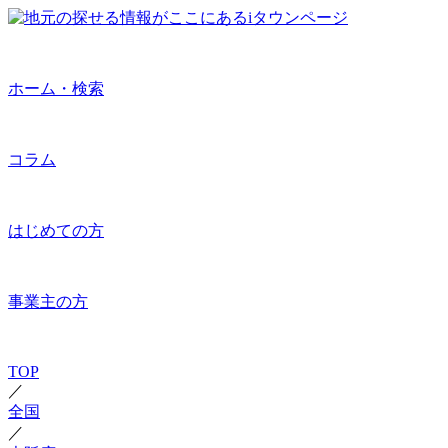
ホーム・検索
コラム
はじめての方
事業主の方
TOP
／
全国
／