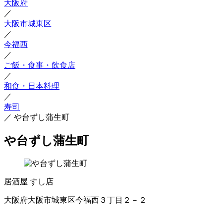
大阪府
／
大阪市城東区
／
今福西
／
ご飯・食事・飲食店
／
和食・日本料理
／
寿司
／
や台ずし蒲生町
や台ずし蒲生町
居酒屋
すし店
大阪府大阪市城東区今福西３丁目２－２