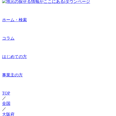
ホーム・検索
コラム
はじめての方
事業主の方
TOP
／
全国
／
大阪府