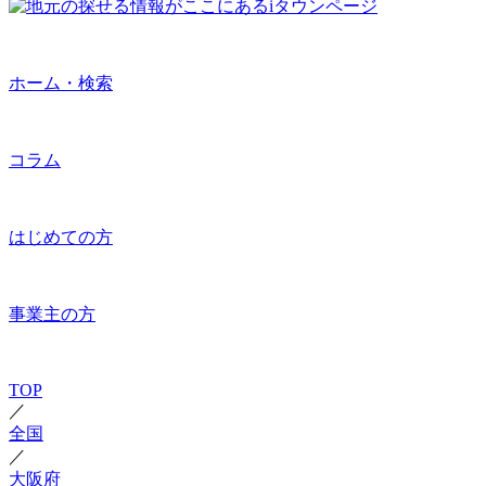
ホーム・検索
コラム
はじめての方
事業主の方
TOP
／
全国
／
大阪府