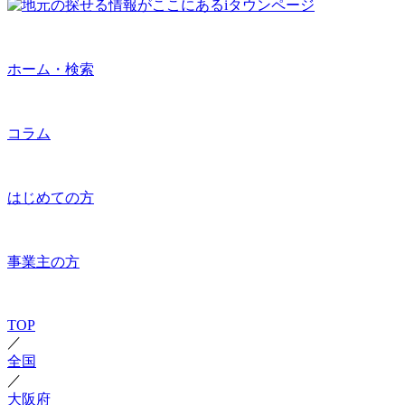
ホーム・検索
コラム
はじめての方
事業主の方
TOP
／
全国
／
大阪府