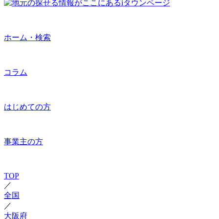
ホーム・検索
コラム
はじめての方
事業主の方
TOP
／
全国
／
大阪府