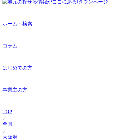
ホーム・検索
コラム
はじめての方
事業主の方
TOP
／
全国
／
大阪府