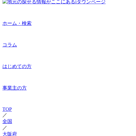
ホーム・検索
コラム
はじめての方
事業主の方
TOP
／
全国
／
大阪府