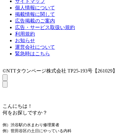
サイトマップ
個人情報について
掲載情報に関して
広告掲載のご案内
広告・サービス取扱い規約
利用規約
お知らせ
運営会社について
緊急時はこちら
©NTTタウンページ株式会社 TP25-193号【261029】
こんにちは！
何をお探しですか？
例）渋谷駅の水まわり修理業者
例）世田谷区の土日にやっている内科