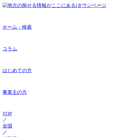
ホーム・検索
コラム
はじめての方
事業主の方
TOP
／
全国
／