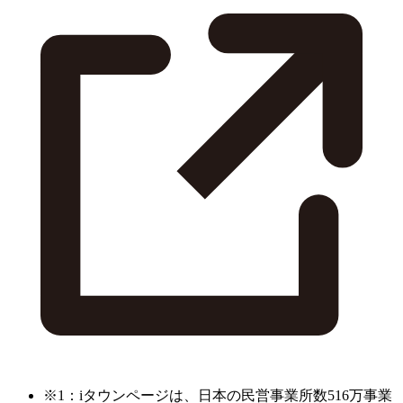
※1：iタウンページは、日本の民営事業所数516万事業