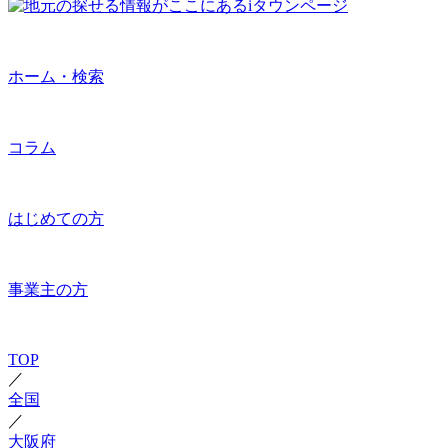
ホーム・検索
コラム
はじめての方
事業主の方
TOP
／
全国
／
大阪府