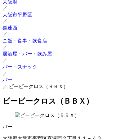
大阪府
／
大阪市平野区
／
喜連西
／
ご飯・食事・飲食店
／
居酒屋・バー・飲み屋
／
バー・スナック
／
バー
／
ビービークロス（ＢＢＸ）
ビービークロス（ＢＢＸ）
バー
大阪府大阪市平野区喜連西２丁目１１－４３