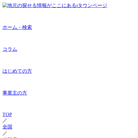
ホーム・検索
コラム
はじめての方
事業主の方
TOP
／
全国
／