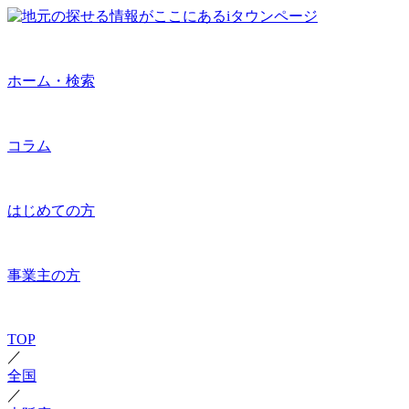
ホーム・検索
コラム
はじめての方
事業主の方
TOP
／
全国
／